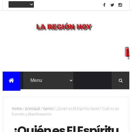
Home
/
principal
/
Varios
/
¿Quién es El Espíritu Santo? Cuál es su
Función y Manifestación
¿Quién es El Espíritu