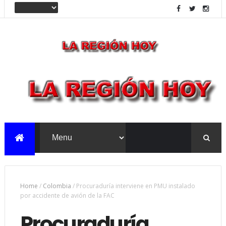
Home
/
Colombia
/
Procuraduría interviene en PMU instalado
por accidente de avión de la FAC
Procuraduría