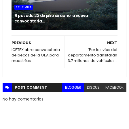
COLOMBIA
El pasado 23 de julio se abrio la nueva
convocatoria...
PREVIOUS
NEXT
ICETEX abre convocatoria
“Por las vías del
de becas de la OEA para
departamento transitarán
maestrías...
3,7 millones de vehículos...
POST
COMMENT
BLOGGER
DISQUS
FACEBOOK
No hay comentarios