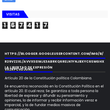
VISITAS
1
6
7
4
1
7
HTTPS://BLOGGER.GOOGLEUSERCONTENT.COM/IMG/B/
R29VZ2XL/AVVXSEIMJE3ABRKQ6RELN1YNJBXYC6SMGHX
LA LIBERTAD DE EXPRESIÓN
VXZRPCVDJUNS
Artículo 20 de la Constitución política Colombiana.
Ee encuentra reconocida en la Constitución Política en el
artículo 20. El cual reza; Se garantiza a toda persona la
libertad de expresar y difundir su pensamiento y
opiniones, la de informar y recibir información veraz e
imparcial, y la de fundar medios masivos de
comunicación.